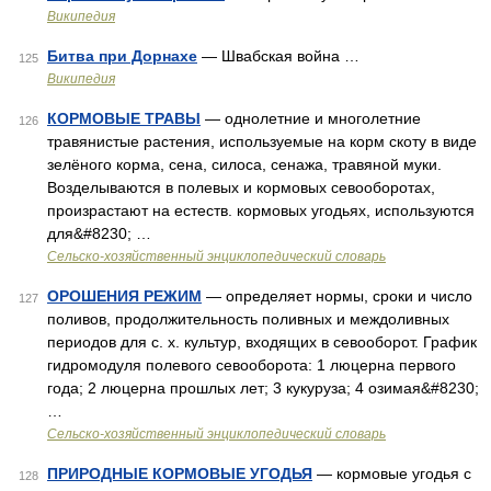
Википедия
Битва при Дорнахе
— Швабская война …
125
Википедия
КОРМОВЫЕ ТРАВЫ
— однолетние и многолетние
126
травянистые растения, используемые на корм скоту в виде
зелёного корма, сена, силоса, сенажа, травяной муки.
Возделываются в полевых и кормовых севооборотах,
произрастают на естеств. кормовых угодьях, используются
для&#8230; …
Сельско-хозяйственный энциклопедический словарь
ОРОШЕНИЯ РЕЖИМ
— определяет нормы, сроки и число
127
поливов, продолжительность поливных и междоливных
периодов для с. х. культур, входящих в севооборот. График
гидромодуля полевого севооборота: 1 люцерна первого
года; 2 люцерна прошлых лет; 3 кукуруза; 4 озимая&#8230;
…
Сельско-хозяйственный энциклопедический словарь
ПРИРОДНЫЕ КОРМОВЫЕ УГОДЬЯ
— кормовые угодья с
128