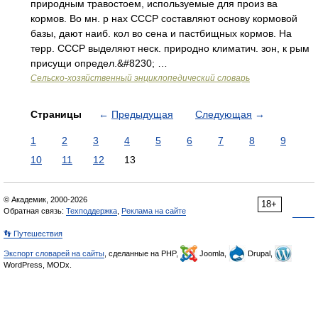
природным травостоем, используемые для произ ва
кормов. Во мн. р нах СССР составляют основу кормовой
базы, дают наиб. кол во сена и пастбищных кормов. На
терр. СССР выделяют неск. природно климатич. зон, к рым
присущи определ.&#8230; …
Сельско-хозяйственный энциклопедический словарь
Страницы
←
Предыдущая
Следующая
→
1
2
3
4
5
6
7
8
9
10
11
12
13
© Академик, 2000-2026
18+
Обратная связь:
Техподдержка
,
Реклама на сайте
👣 Путешествия
Экспорт словарей на сайты
, сделанные на PHP,
Joomla,
Drupal,
WordPress, MODx.